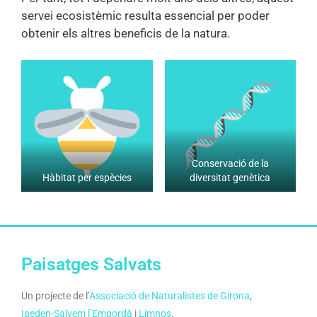
servei ecosistèmic resulta essencial per poder
obtenir els altres beneficis de la natura.
Conservació de la
Hàbitat per espècies
diversitat genètica
Paisatges Salvats
Un projecte de l’
Associació de Naturalistes de Girona
,
Iaeden-Salvem l’Empordà
i
Limnos
.