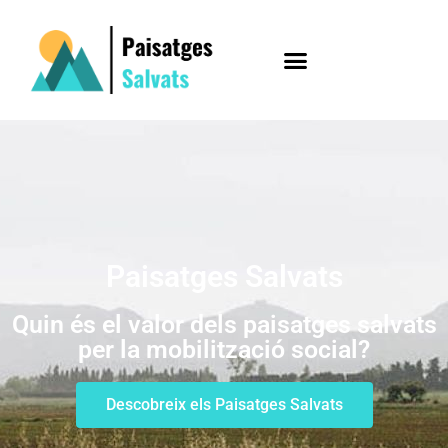
Paisatges Salvats
Quin és el valor dels paisatges salvats
per la mobilització social?
Descobreix els Paisatges Salvats